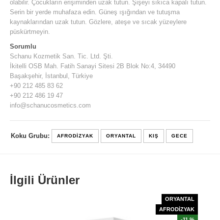
olabilir. Çocukların erişiminden uzak tutun. Şişeyi sıkıca kapalı tutun.
Serin bir yerde muhafaza edin. Güneş ışığından ve tutuşma
kaynaklarından uzak tutun. Gözlere, ateşe ve sıcak yüzeylere
püskürtmeyin.
Sorumlu
Schanu Kozmetik San. Tic. Ltd. Şti.
İkitelli OSB Mah. Fatih Sanayi Sitesi 2B Blok No:4, 34490
Başakşehir, İstanbul, Türkiye
+90 212 485 83 62
+90 212 486 19 47
info@schanucosmetics.com
Koku Grubu:
AFRODIZYAK
ORYANTAL
KIŞ
GECE
İlgili Ürünler
ORYANTAL
AFRODİZYAK
-11 %