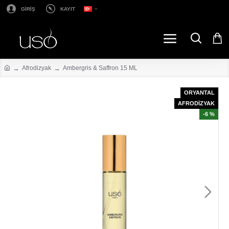
GİRİŞ
KAYIT
Afrodizyak
Ambergris & Saffron 15 ML
ORYANTAL
AFRODİZYAK
-6 %