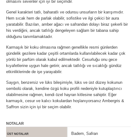
olmasını sevenler için iyi bir seçimdir.
Genel karakteri tatlı, baharatlı ve odunsu unsurların bir karışımıdır.
Hem sıcak hem de parlak olabilir, sofistike ve ilgi çekici bir aura
yaratabilir. Bazıları, amber ağacı ve safrandan dolayı biraz şekerli bir
his verdiğini, ancak tatlılığı dengeleyen sağlam bir tabana sahip
olduğunu tanımlamaktadır.
Karmaşık bir koku olmasına rağmen genellikle resmi günlerden
gündelik gezilere kadar çeşitli ortamlarda kullanılabilecek kadar çok
yönlü bir parfüm olarak kabul edilmektedir. Cesurluğu onu gece
kıyafetlerine uygun hale getirir, ancak tatlılığı ve sıcaklığı gündüz
etkinliklerinde de işe yarayabilir.
Saygın, benzersiz ve lüks bileşimiyle, lüks ve üst düzey kokunun
sembolü olarak, kendine özgü koku profili nedeniyle kutuplaştırıcı
olabilmesine rağmen, kendi özel hayran kitlesine sahiptir. Eğer
karmaşık, cesur ve kalıcı kokulardan hoşlanıyorsanız Ambergris &
Saffron sizin için iyi bir seçim olabilir.
NOTALAR
Badem, Safran
ÜST NOTALAR