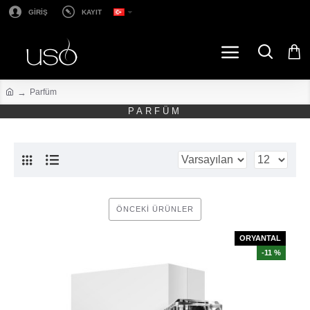
GİRİŞ
KAYIT
Parfüm
PARFÜM
ÖNCEKI ÜRÜNLER
ORYANTAL
-11 %