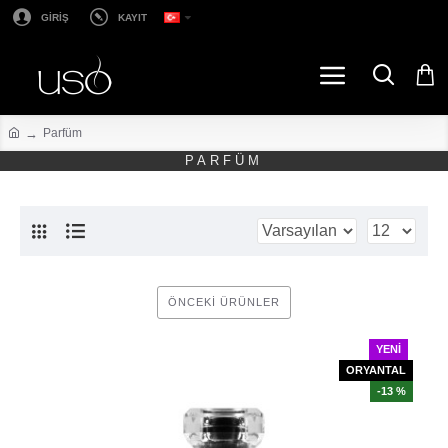
GİRİŞ
KAYIT
Parfüm
PARFÜM
ÖNCEKI ÜRÜNLER
YENI
ORYANTAL
-13 %