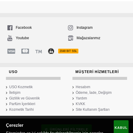
Facebook
Instagram
Youtube
Mağazalarımız
2048 BIT SSL
USO
MÜŞTERI HIZMETLERI
USO Kozmetik
Hesabım
İletişim
Ödeme, İade, Değişim
Gizlilik ve Güvenlik
Yardım
Parfüm İçerikleri
KVKK
Kozmetik Tarihi
Site Kullanım Şartları
Çerezler
USO Kozmetik
KABUL
ÜRÜNLERI FILTRELE