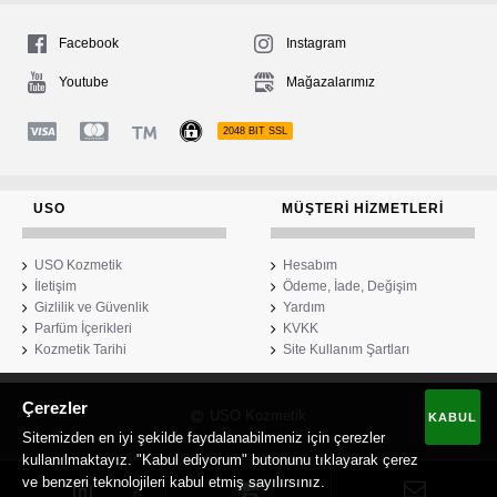
Facebook
Instagram
Youtube
Mağazalarımız
2048 BIT SSL
USO
MÜŞTERI HIZMETLERI
USO Kozmetik
Hesabım
İletişim
Ödeme, İade, Değişim
Gizlilik ve Güvenlik
Yardım
Parfüm İçerikleri
KVKK
Kozmetik Tarihi
Site Kullanım Şartları
Çerezler
USO Kozmetik
KABUL
Sitemizden en iyi şekilde faydalanabilmeniz için çerezler
kullanılmaktayız. "Kabul ediyorum" butonunu tıklayarak çerez
ve benzeri teknolojileri kabul etmiş sayılırsınız.