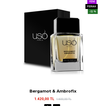
YENI
FERAH
-11 %
Bergamot & Ambrofix
1.420,00 TL
1.600,00 TL