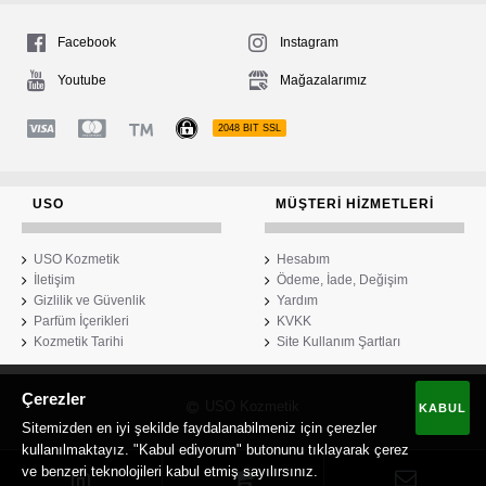
Facebook
Instagram
Youtube
Mağazalarımız
2048 BIT SSL
USO
MÜŞTERI HIZMETLERI
USO Kozmetik
Hesabım
İletişim
Ödeme, İade, Değişim
Gizlilik ve Güvenlik
Yardım
Parfüm İçerikleri
KVKK
Kozmetik Tarihi
Site Kullanım Şartları
Çerezler
USO Kozmetik
KABUL
Sitemizden en iyi şekilde faydalanabilmeniz için çerezler
kullanılmaktayız. "Kabul ediyorum" butonunu tıklayarak çerez
ve benzeri teknolojileri kabul etmiş sayılırsınız.