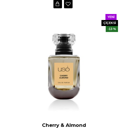
YENI
ÇİÇEKSİ
-13 %
Cherry & Almond