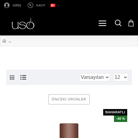
GİRİŞ
KAYIT
ÖNCEKI ÜRÜNLER
BAHARATLI
-40 %