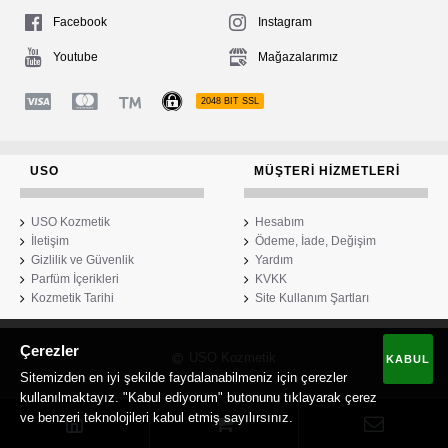
Facebook
Instagram
Youtube
Mağazalarımız
2048 BIT SSL
USO
MÜŞTERI HIZMETLERI
USO Kozmetik
Hesabım
İletişim
Ödeme, İade, Değişim
Gizlilik ve Güvenlik
Yardım
Parfüm İçerikleri
KVKK
Kozmetik Tarihi
Site Kullanım Şartları
Çerezler
USO Kozmetik
KABUL
Sitemizden en iyi şekilde faydalanabilmeniz için çerezler
kullanılmaktayız. "Kabul ediyorum" butonunu tıklayarak çerez
ve benzeri teknolojileri kabul etmiş sayılırsınız.