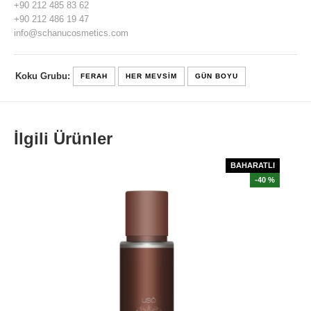
+90 212 485 83 62
+90 212 486 19 47
info@schanucosmetics.com
Koku Grubu:
FERAH
HER MEVSIM
GÜN BOYU
İlgili Ürünler
BAHARATLI
-40 %