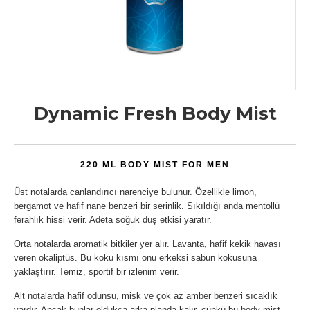
Dynamic Fresh Body Mist
220 ML BODY MIST
FOR MEN
Üst notalarda canlandırıcı narenciye bulunur. Özellikle limon,
bergamot ve hafif nane benzeri bir serinlik. Sıkıldığı anda mentollü
ferahlık hissi verir. Adeta soğuk duş etkisi yaratır.
Orta notalarda aromatik bitkiler yer alır. Lavanta, hafif kekik havası
veren okaliptüs. Bu koku kısmı onu erkeksi sabun kokusuna
yaklaştırır. Temiz, sportif bir izlenim verir.
Alt notalarda hafif odunsu, misk ve çok az amber benzeri sıcaklık
vardır. Ancak bunlar oldukça arka planda kalır, çünkü bu body mist