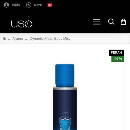
GİRİŞ
KAYIT
Arama
Dynamic Fresh Body Mist
FERAH
-40 %