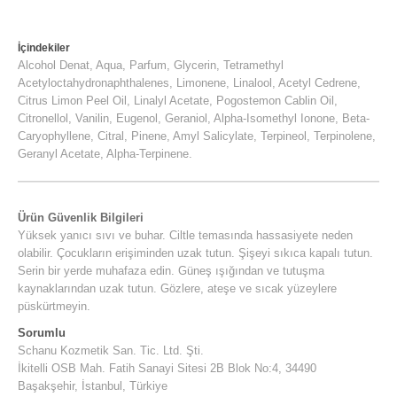
İçindekiler
Alcohol Denat, Aqua, Parfum, Glycerin, Tetramethyl
Acetyloctahydronaphthalenes, Limonene, Linalool, Acetyl Cedrene,
Citrus Limon Peel Oil, Linalyl Acetate, Pogostemon Cablin Oil,
Citronellol, Vanilin, Eugenol, Geraniol, Alpha-Isomethyl Ionone, Beta-
Caryophyllene, Citral, Pinene, Amyl Salicylate, Terpineol, Terpinolene,
Geranyl Acetate, Alpha-Terpinene.
Ürün Güvenlik Bilgileri
Yüksek yanıcı sıvı ve buhar. Ciltle temasında hassasiyete neden
olabilir. Çocukların erişiminden uzak tutun. Şişeyi sıkıca kapalı tutun.
Serin bir yerde muhafaza edin. Güneş ışığından ve tutuşma
kaynaklarından uzak tutun. Gözlere, ateşe ve sıcak yüzeylere
püskürtmeyin.
Sorumlu
Schanu Kozmetik San. Tic. Ltd. Şti.
İkitelli OSB Mah. Fatih Sanayi Sitesi 2B Blok No:4, 34490
Başakşehir, İstanbul, Türkiye