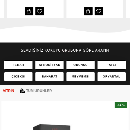
SEVDİĞİNİZ KOKUYU GRUBUNA GÖRE ARAYIN
FERAH
AFRODIZYAK
ODUNSU
TATLI
ÇIÇEKSI
BAHARAT
MEYVEMSI
ORYANTAL
VITRIN
TÜM ÜRÜNLER
-14 %