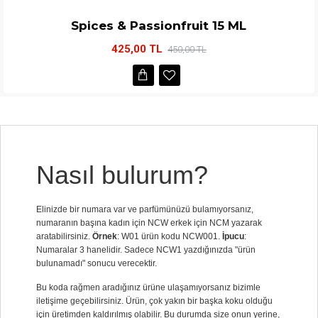
Spices & Passionfruit 15 ML
425,00 TL
450,00 TL
Nasıl bulurum?
Elinizde bir numara var ve parfümünüzü bulamıyorsanız,
numaranın başına kadın için NCW erkek için NCM yazarak
aratabilirsiniz.
Örnek
: W01 ürün kodu NCW001.
İpucu
:
Numaralar 3 hanelidir. Sadece NCW1 yazdığınızda "ürün
bulunamadı" sonucu verecektir.
Bu koda rağmen aradığınız ürüne ulaşamıyorsanız bizimle
iletişime geçebilirsiniz. Ürün, çok yakın bir başka koku olduğu
için üretimden kaldırılmış olabilir. Bu durumda size onun yerine,